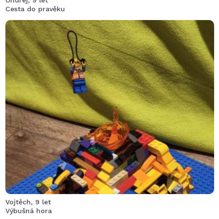
Cesta do pravěku
Na Výbušné hoře průzkumníka všichni hledají, hlasitě
při tom na něj volají.
On z posledních sil zvolá jsem nad sopkou, vrtulníkem
ho domů vrátit pomohou.
Rodina je šťastná, že tátu doma mají,
děti ho obejmou a pusou vítají.
Vojtěch, 9 let
Výbušná hora