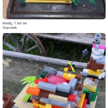
Matěj, 7 let let
Sopušek
před mnoha a mnoha lety vyrostla uprostřed naší
zahrady veliká mega hustá super sopka