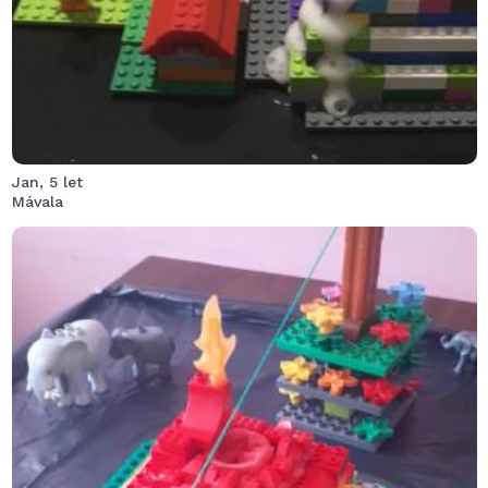
Jan, 5 let
Mávala
Alex je malá zvědavá opička a pořád něco vyvádí.
Tentokrát hodně riskovala a měla štěstí, že ji výbuch
nevystřelil až do vesmíru.