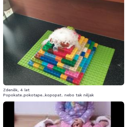
osvědčilo se přidat trochu jaru. Láva krásně dlouho
tekla, naštěstí v okolí nebyla žádná vesnice.
Zdeněk, 4 let
Popokate..pokotape...kopopat.. nebo tak nějak