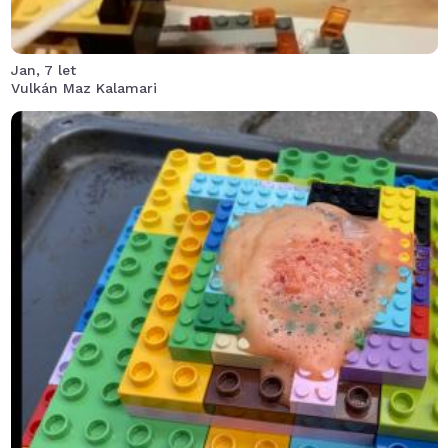
Jan, 7 let
Vulkán Maz Kalamari
Emet slaňující přes hornatou džungli uniká ze spárů
divochů a před chrlící lávou z Prokleté sopky. A jako
správnému lego hrdinovi se mu podaří zachránit
obyvatele džungle.