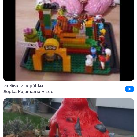
Návštěvníci okukují sopku a netuší co může způsobit
jedna malá místní opička.
Pavlína, 4 a půl let
Sopka Kajamama v zoo