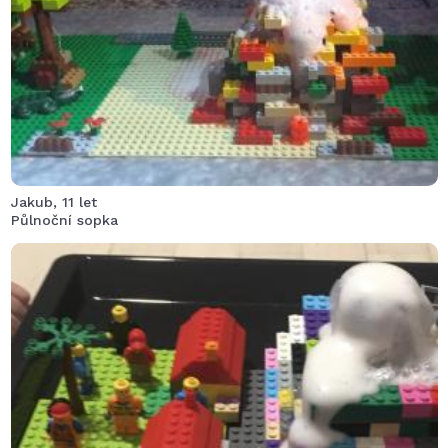
zraněn. Stavět sopku byla zábava jen moc nepěnila, ale
vyřešil to starší bráška troškou jaru a hned byl super
gejzír.
Jakub, 11 let
Půlnoční sopka
Židenice vybuchla sopka Mávala dnes v 10:00.