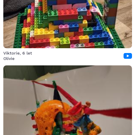
Viktorie, 6 let
Olívie
V zasněžené krajině se náhle oranžová láva line. Není to
však náhoda, to Kubík s Izí si vyhrává. Ocet,soda to je
šok, tento zázrak budem zkoušet celý rok