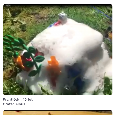
Když jsme se prosekali k úpatí hory, viděli jsme liánami
zarostlé sloupy, které rozhodně netvořila matka příroda.
Vylezli jsme po nich nad koruny stromů a našli lanovou
kabinu. V dálce pod námi jsme shlíželi na vršek hory,
kterou jsme hledali. Měl to být vyhaslý vulkán, ukrývající
bájný poklad kmene obývajícího zdejší území před tisíci
lety. Na okraji vulkánu do dálky svítil oválný bílý obelisk.
Lanovka vypadala celkem funkčně a tak se Fanouš
rozhodl, že obelisk prozkoumá zblízka…
František , 10 let
Crater Albus