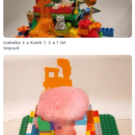
Izabelka 3 a Kubík 7, 3 a 7 let
Sopouš
jelikož syn Lukášek rád staví z kostiček lega dupla a už
i normálního, vytvořit sopku pro něj byla brnkačka,
nestavil ji podle videa, ale podle svého myšlení, ocet
s barvivem a sodou si taky namíchal sám, takže to moc
nebublalo, ale efekt to mělo pěkný a já jako maminka
pouklízela ten nepořádek s barvivem a mytím kostiček,
takže děti si užily zábavu a na mě čekalo to nejhorší.