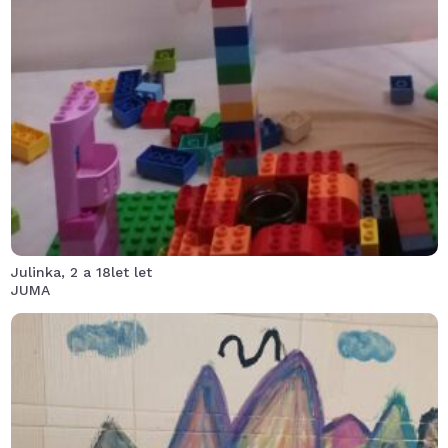
Julinka tvořila sopku se strejdou (18let), který do dnes
lego miluje. Nejlepší část byl samozřejmě „výbuch“, který
maminka tak vehementně chytala, že zapomněla fotit.
Moc děkujeme ta super aktivitu na celé dopoledne
.
Julinka, 2 a 18let let
JUMA