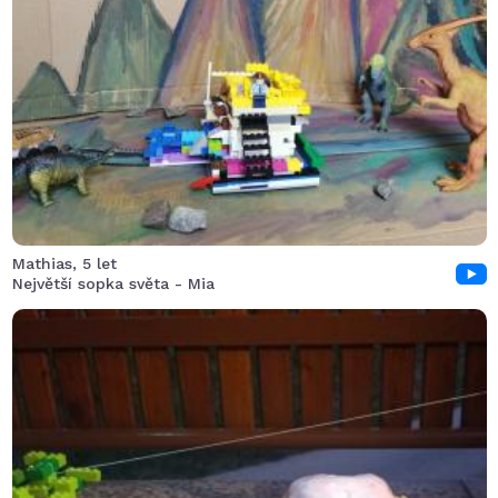
Nebezpečné objevy dobrodruha Mathea, který zkoumá
a přitom natáčí ty nejbezpečnější místa světa. Dnešním
objevem je největší sopka – Mia, kterou hlídá stádo
dinosaurů. Jak to dopadlo se podívejte sami…!
Mathias, 5 let
Největší sopka světa - Mia
V diamantovém dole vybuchla sopka. Stalo se právě
o půlnoci když nikdo nepracoval, tak nikdo nebyl