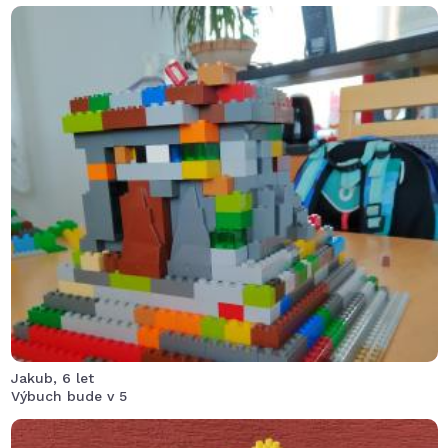
Syna moc bavilo stavění sopky na výbuch si musel
počkat protože jsem neměla doma jedlou sodu. Ale
výsledek ho moc bavil.
Jakub, 6 let
Výbuch bude v 5