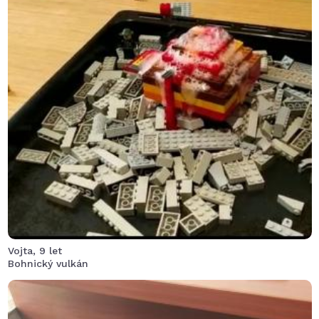
Do vulkánu jsme dali sodu a kyselinu citrónovou, směs
jsme zalili obarvenou vodou. Exploze se zdařila, i když
nebyla tak epická, jak jsme čekali
Vojta, 9 let
Bohnický vulkán