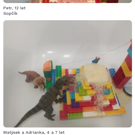
Petr, 12 let
Sopčík
Spider-Man měl velký problém projet nad sopkou, asi
zapomněl použít svou pavučinu. Když se mu to povedlo,
způsobilo to erupci takovou, až to vyhubilo dinosaury
Matýsek a Adrianka, 4 a 7 let