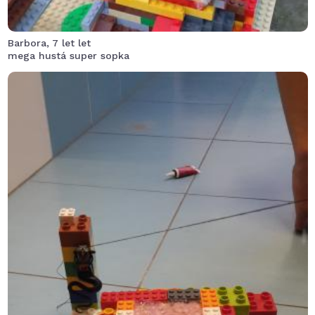
Barbora, 7 let let
mega hustá super sopka
Stavba sopky se nám povedla ale bohužel výbuch byl
slabší, jen nám to v jícnu bublalo.