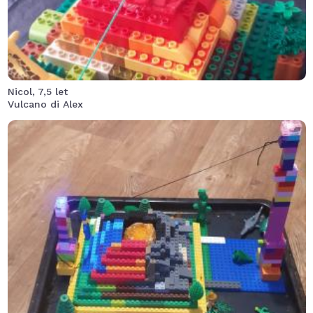
Nicol, 7,5 let
Vulcano di Alex
Ze sopky se vyvalila oranžová láva, kterou sopka pohltila
zpět. Okolní džungle zachráněna. Hasiče nebylo potřeba.