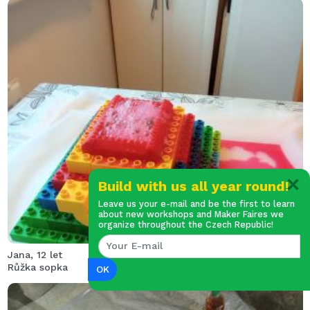
Sopka byla nalezena na planetce Růžka, kde se vyskytlo
obyvatelstvo kačenek, které bylo v ohrožení. Naštěstí se
jim podařilo v čas odletět a zachránit se než sopka celá
vybuchla,…..
×
Build with us all year round!
Leave us your e-mail and be the first to learn
about new workshops and Maker Faires we
organize throughout the Czech Republic!
Jana, 12 let
Růžka sopka