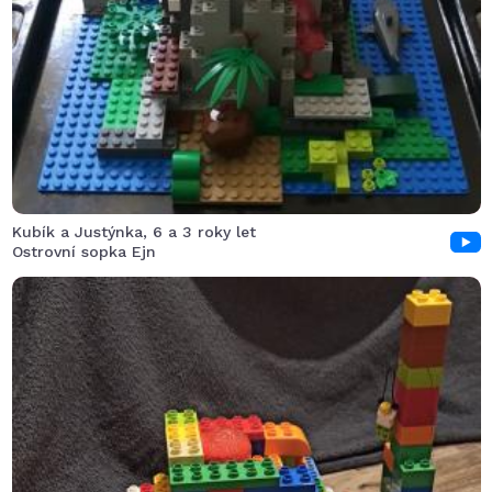
byl naštěstí liduprázdný a tak žádný ostrovan nebyl
zraněn.
Kubík a Justýnka, 6 a 3 roky let
Ostrovní sopka Ejn
Sopka Olívie začne chrlit lávu v okamžiku, kdy
průzkumník Ogel se spouští na druhou stranu za sopku.