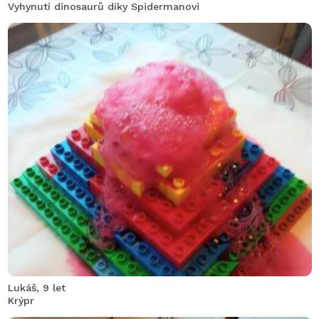
Vyhynutí dinosaurů díky Spidermanovi
Sopka Krýpr vybouchla, když tam nikdo nebyl, vědci se
domnívali, že nikdy nevybuchne ale byl to omyl ONA
VYBOUCHLA,…..
Lukáš, 9 let
Krýpr