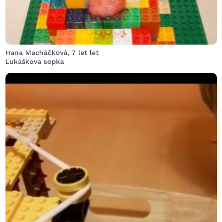
Hana Macháčková, 7 let let
Lukáškova sopka
Odvážná badatelka přijíždí na speciální lanovce
poháněné dvěma motory prozkoumat nebezpečný
kráter ve chvíli erupce.