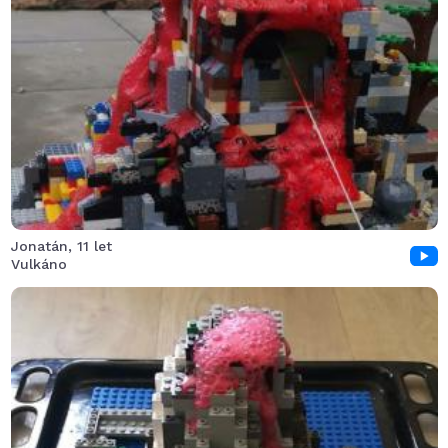
Zvolili jsme velkou sopku a trošku se báli, jestli vše
vyjde, ale nakonec to dobře dopadlo a fungovalo, jak
má.
Jonatán, 11 let
Vulkáno
Nečekaně masivní sopečná erupce vyvolala obrovské
nadšení, takže se musela několikrát opakovat.. Ostrov