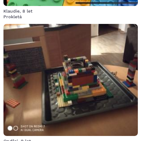
Klaudie, 8 let
Prokletá
Výbuch sice nebyl nic moc ale aspoň byla zábava
při stavění.
Ondřej, 9 let