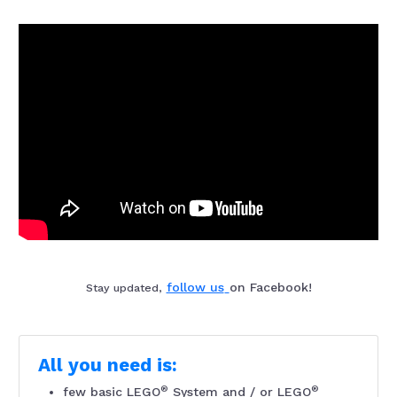
follow us
on Facebook!
Stay updated,
All you need is:
®
®
few basic LEGO
System and / or LEGO