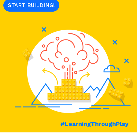
START BUILDING!
#LearningThroughPlay