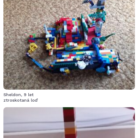
Při bádání posádka přežila výbuch sopky, ale loď bohužel
ztroskotala.
Sheldon, 9 let
ztroskotaná loď