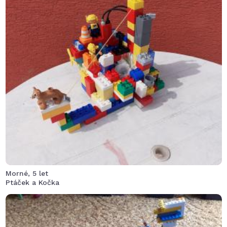
Posátka jménem Bird and Cat ve svém speciálním
vybavení prozkoumávali okolí chrlící sopky.
Morné, 5 let
Ptáček a Kočka