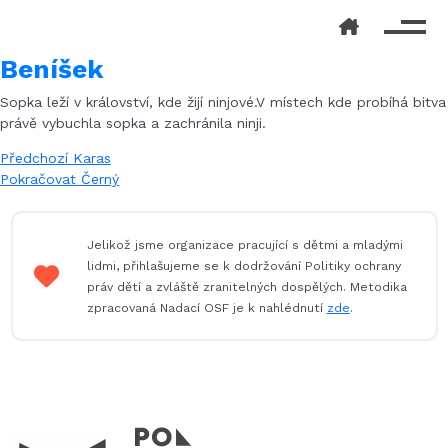
Beníšek
Sopka leží v království, kde žijí ninjové.V místech kde probíhá bitva
právě vybuchla sopka a zachránila ninji.
Navigace
Předchozí
Předchozí
Karas
příspěvek:
Následující
Pokračovat
Černý
pro
příspěvek:
příspěvek
Jelikož jsme organizace pracující s dětmi a mladými
lidmi, přihlašujeme se k dodržování Politiky ochrany
práv dětí a zvláště zranitelných dospělých. Metodika
zpracovaná Nadací OSF je k nahlédnutí
zde
.