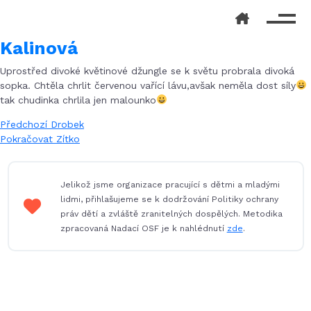
Kalinová
Uprostřed divoké květinové džungle se k světu probrala divoká
sopka. Chtěla chrlit červenou vařící lávu,avšak neměla dost síly
tak chudinka chrlila jen malounko
Navigace
Předchozí
Předchozí
Drobek
příspěvek:
Následující
Pokračovat
Zítko
pro
příspěvek:
příspěvek
Jelikož jsme organizace pracující s dětmi a mladými
lidmi, přihlašujeme se k dodržování Politiky ochrany
práv dětí a zvláště zranitelných dospělých. Metodika
zpracovaná Nadací OSF je k nahlédnutí
zde
.