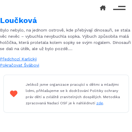
Loučková
Bylo nebylo, na jednom ostrově, kde přebývají dinosauři, se stala
věc nevěc – vybuchla nevybuchla sopka. Výbuch způsobila malá
holčička, která proletala kolem sopky se svým rogalem. Dinosauři
se dali na útěk, ale už bylo pozdě….
Navigace
Předchozí
Předchozí
Karlický
příspěvek:
Následující
Pokračovat
Švábovi
pro
příspěvek:
příspěvek
Jelikož jsme organizace pracující s dětmi a mladými
lidmi, přihlašujeme se k dodržování Politiky ochrany
práv dětí a zvláště zranitelných dospělých. Metodika
zpracovaná Nadací OSF je k nahlédnutí
zde
.