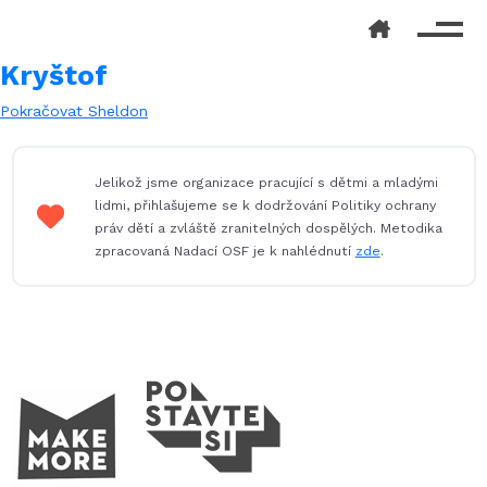
Kryštof
Navigace
Následující
Pokračovat
Sheldon
příspěvek:
pro
příspěvek
Jelikož jsme organizace pracující s dětmi a mladými
lidmi, přihlašujeme se k dodržování Politiky ochrany
práv dětí a zvláště zranitelných dospělých. Metodika
zpracovaná Nadací OSF je k nahlédnutí
zde
.