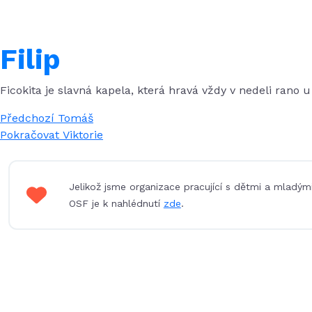
Filip
Ficokita je slavná kapela, která hravá vždy v nedeli rano u 
Navigace
Předchozí
Předchozí
Tomáš
příspěvek:
Následující
Pokračovat
Viktorie
pro
příspěvek:
příspěvek
Jelikož jsme organizace pracující s dětmi a mladým
OSF je k nahlédnutí
zde
.