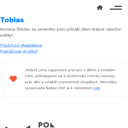
Tobias
Kometa Štístko ze severního pólu přináší všem krásné vánoční
svátky!
Navigace
Předchozí
Předchozí
Magdalena
příspěvek:
Následující
Pokračovat
Kryštof
pro
příspěvek:
příspěvek
Jelikož jsme organizace pracující s dětmi a mladými
lidmi, přihlašujeme se k dodržování Politiky ochrany
práv dětí a zvláště zranitelných dospělých. Metodika
zpracovaná Nadací OSF je k nahlédnutí
zde
.