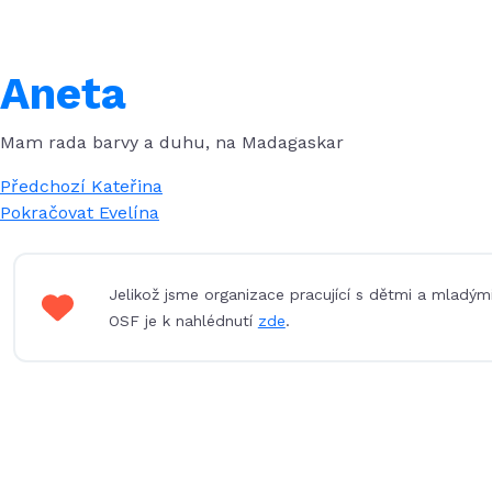
Aneta
Mam rada barvy a duhu, na Madagaskar
Navigace
Předchozí
Předchozí
Kateřina
příspěvek:
Následující
Pokračovat
Evelína
pro
příspěvek:
příspěvek
Jelikož jsme organizace pracující s dětmi a mladým
OSF je k nahlédnutí
zde
.