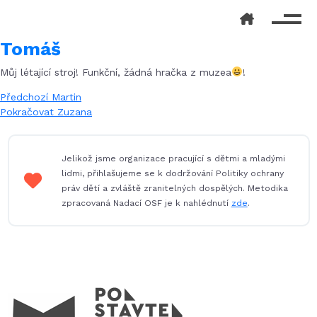
Tomáš
Můj létající stroj! Funkční, žádná hračka z muzea
!
Navigace
Předchozí
Předchozí
Martin
příspěvek:
Následující
Pokračovat
Zuzana
pro
příspěvek:
příspěvek
Jelikož jsme organizace pracující s dětmi a mladými
lidmi, přihlašujeme se k dodržování Politiky ochrany
práv dětí a zvláště zranitelných dospělých. Metodika
zpracovaná Nadací OSF je k nahlédnutí
zde
.