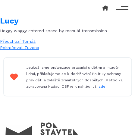
Lucy
Haggy waggy entered space by manuál transmission
Navigace
Předchozí
Předchozí
Tomáš
příspěvek:
Následující
Pokračovat
Zuzana
pro
příspěvek:
příspěvek
Jelikož jsme organizace pracující s dětmi a mladými
lidmi, přihlašujeme se k dodržování Politiky ochrany
práv dětí a zvláště zranitelných dospělých. Metodika
zpracovaná Nadací OSF je k nahlédnutí
zde
.