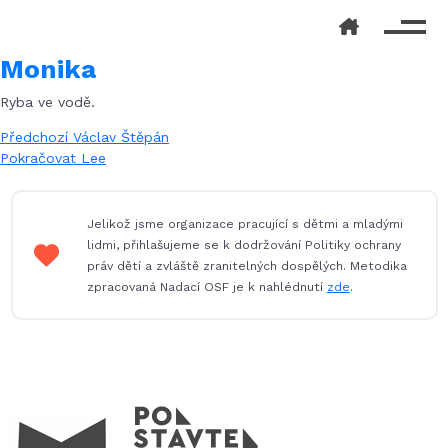
Monika
Ryba ve vodě.
Navigace
Předchozí
Předchozí
Václav Štěpán
příspěvek:
Následující
Pokračovat
Lee
pro
příspěvek:
příspěvek
Jelikož jsme organizace pracující s dětmi a mladými
lidmi, přihlašujeme se k dodržování Politiky ochrany
práv dětí a zvláště zranitelných dospělých. Metodika
zpracovaná Nadací OSF je k nahlédnutí
zde
.