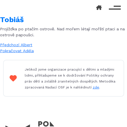
Tobiáš
Projížďka po ptačím ostrově. Nad mořem létají mořští ptaci a na
ostrově papoušci.
Navigace
Předchozí
Předchozí
Albert
příspěvek:
Následující
Pokračovat
Adéla
pro
příspěvek:
příspěvek
Jelikož jsme organizace pracující s dětmi a mladými
lidmi, přihlašujeme se k dodržování Politiky ochrany
práv dětí a zvláště zranitelných dospělých. Metodika
zpracovaná Nadací OSF je k nahlédnutí
zde
.