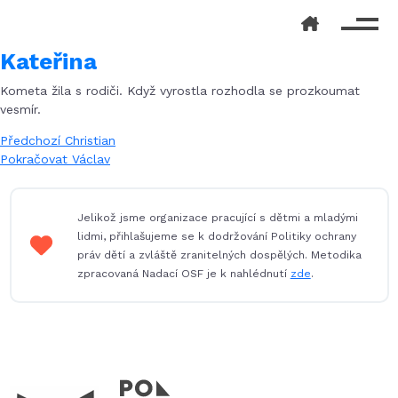
Kateřina
Kometa žila s rodiči. Když vyrostla rozhodla se prozkoumat
vesmír.
Navigace
Předchozí
Předchozí
Christian
příspěvek:
Následující
Pokračovat
Václav
pro
příspěvek:
příspěvek
Jelikož jsme organizace pracující s dětmi a mladými
lidmi, přihlašujeme se k dodržování Politiky ochrany
práv dětí a zvláště zranitelných dospělých. Metodika
zpracovaná Nadací OSF je k nahlédnutí
zde
.